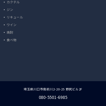
カクテル
ジン
リキュール
ワイン
焼酎
食べ物
埼玉県川口市南前川2-20-25 野尻ビル2F
080-5501-6985